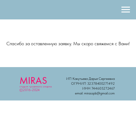
Спасибо за оставленную заявку. Мы скоро свяжемся с Вами!
MIRAS
ИП Какутьева Дарья Сергеевна
ОГРНИП 32378400271492
студия гуманного спорта
ИНН 744605272467
©2016-2024
email: mirasspb@gmail.com